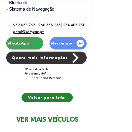
- Bluetooth
- Sistema de Navegação
962 083 798 | 960 368 233 | 254 403 751
geral@sofycar.pt
WhatsApp
Messenger
Quero mais Informações
*Possibilidade de
Financiamento*
*Aceitamos Retomas*
Voltar para trás
VER MAIS VEÍCULOS