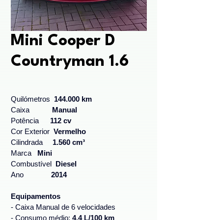
Mini Cooper D
Countryman 1.6
Quilómetros  
144.000 km
Caixa 	 
Manual
Potência  	
112 cv
Cor Exterior  
Vermelho
Cilindrada     
1.560 cm³ 
Marca   
Mini
Combustível  
Diesel 
Ano              
2014
Equipamentos
- Caixa Manual de 6 velocidades
- Consumo médio: 
4,4 L/100 km