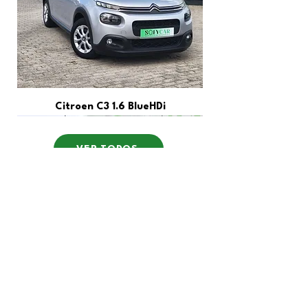
Citroen C3 1.6 BlueHDi
VER TODOS
Horário
Redes Sociais
Contacto
geral@sofycar.pt
962 083 798
|
960 368 233
|
254 403 751