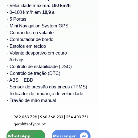
- Velocidade máxima: 
180 km/h
- 0–100 km/h em 
10,9 s
- 5 Portas
- Mini Navigation System GPS
- Comandos no volante
- Computador de bordo
- Estofos em tecido
- Volante desportivo em couro
- Airbags
- Controlo de estabilidade (DSC)
- Controlo de tração (DTC)
- ABS + EBD
- Sensor de pressão dos pneus (TPMS)
- Indicador de mudança de velocidade
- Travão de mão manual
962 083 798 | 960 368 233 | 254 403 751
geral@sofycar.pt
WhatsApp
Messenger