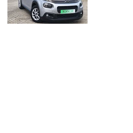
Citroen C3 1.6 BlueHDi
VER TODOS
Horário
Redes Sociais
Contacto
geral@sofycar.pt
962 083 798
|
960 368 233
|
254 403 751