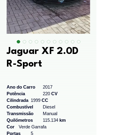
Jaguar XF 2.0D
R-Sport
Ano do Carro	
2017
Potência		
220 
CV
Cilindrada 	
1999
 CC 
Combustível	
Diesel
Transmissão	
Manual
Quilómetros	
115.134
 km
Cor	
Verde Garrafa 
Portas	
5