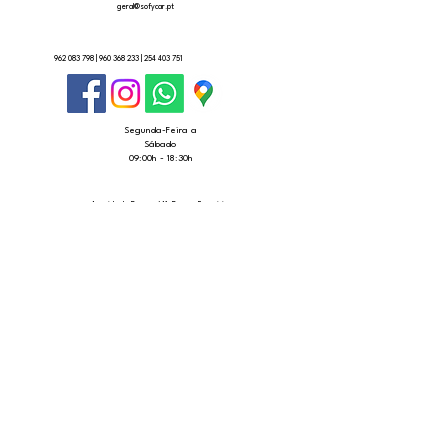
geral@sofycar.pt
962 083 798
|
960 368 233
|
254 403 751
Segunda-Feira a
Sábado
09:00h - 18:30h
Avenida de Rossas 641, Rossas Ferreirim
5100-641, Lamego ,Viseu, Portugal