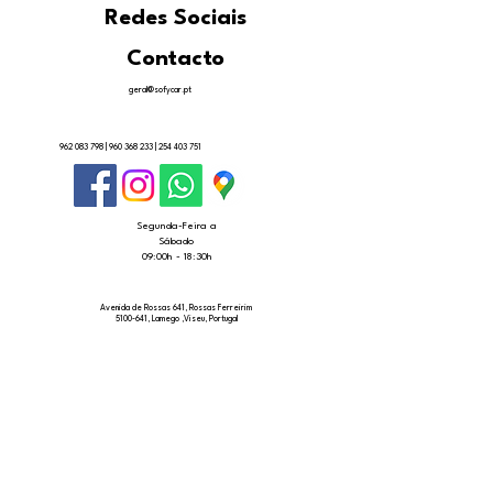
Redes Sociais
Contacto
geral@sofycar.pt
962 083 798
|
960 368 233
|
254 403 751
Segunda-Feira a
Sábado
09:00h - 18:30h
Avenida de Rossas 641, Rossas Ferreirim
5100-641, Lamego ,Viseu, Portugal