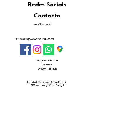
Redes Sociais
Contacto
geral@sofycar.pt
962 083 798
|
960 368 233
|
254 403 751
Segunda-Feira a
Sábado
09:00h - 18:30h
Avenida de Rossas 641, Rossas Ferreirim
5100-641, Lamego ,Viseu, Portugal