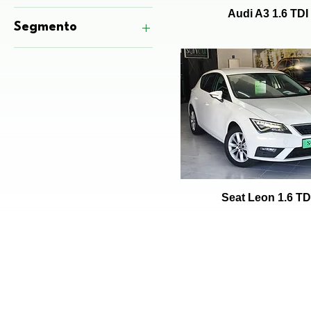
Gasóleo (Diesel)
Audi A3 1.6 TDI
Segmento
Carros Compactos
Carros Familiares
SUV e Crossover
Veículos em Destaque
Carros Hatchback
Carros Sedan
Seat Leon 1.6 TD