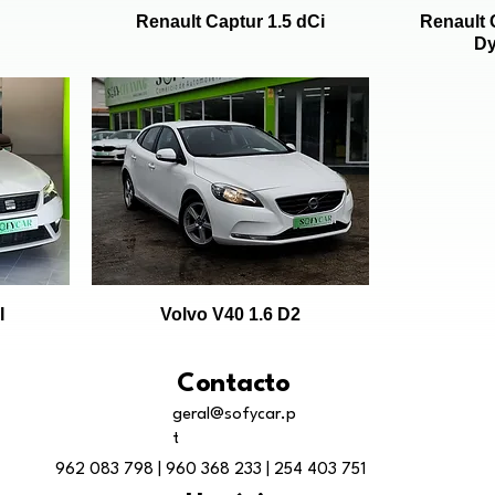
Renault Captur 1.5 dCi
Renault 
Dy
I
Volvo V40 1.6 D2
Contacto
geral@sofycar.p
t
962 083 798
|
960 368 233
|
254 403 751